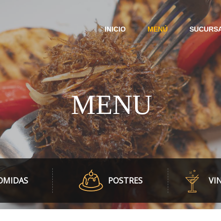
INICIO
MENÚ
SUCURS
MENU
OMIDAS
POSTRES
VI