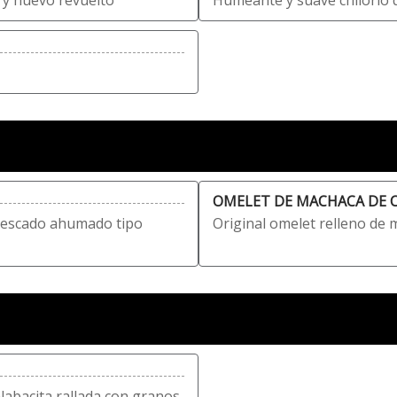
 y huevo revuelto
Humeante y suave chilorio 
OMELET DE MACHACA DE 
 pescado ahumado tipo
Original omelet relleno de
alabacita rallada con granos