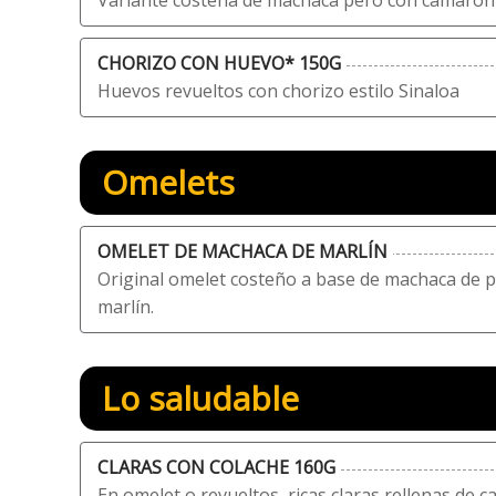
Variante costeña de machaca pero con camarón
CHORIZO CON HUEVO* 150G
Huevos revueltos con chorizo estilo Sinaloa
Omelets
OMELET DE MACHACA DE MARLÍN
Original omelet costeño a base de machaca de
marlín.
Lo saludable
CLARAS CON COLACHE 160G
En omelet o revueltos, ricas claras rellenas de c