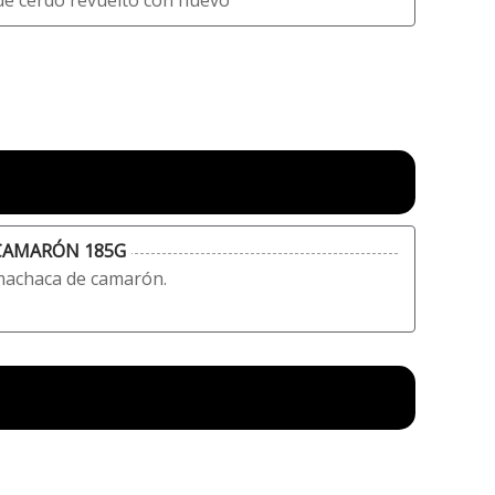
de cerdo revuelto con huevo
CAMARÓN 185G
 machaca de camarón.